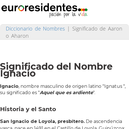
Diccionario de Nombres
|
Significado de Aaron
o Aharon
Significado del Nombre
Ignacio
Ignacio
, nombre masculino de origen latino "Ignatus ",
su significado es "
Aquel que es ardiente
".
Historia y el Santo
San Ignacio de Loyola, presbítero.
De ascendencia
vasca, nace en 1491 en el Castillo de Loyola, Guipúzcoa;