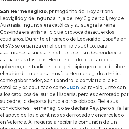
San Hermenegildo
, primogénito del Rey arriano
Leovigildo y de Ingunda, hija del rey Sigiberto I, rey de
Austrasia. Ingunda era católica y su suegra la reina
Gosvinda era arriana, lo que provoca desacuerdos
cotidianos. Durante el reinado de Leovigildo, España en
el 573 se organiza en el dominio visigótico, para
asegurarse la sucesión del trono en su descendencia
asocia a sus dos hijos: Hermenegildo o Recaredo al
gobierno; contradiciendo el principio germano de libre
elección del monarca. Envía a Hermenegildo a Bética
como gobernador, San Leandro lo convierte a la Fe
católica y es bautizado como
Juan
. Se revela junto con
a los católicos del sur de Hispania, pero es derrotado por
su padre; lo deporta junto a otros obispos. Fiel a sus
convicciones Hermenegildo se declara Rey, pero al fallar
el apoyo de los bizantinos es derrocado y encarcelado
en Valencia. Al negarse a recibir la comunión de un
obispo arriano, es condenado a muerte en Tarragona.