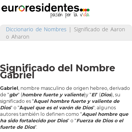
Diccionario de Nombres
|
Significado de Aaron
o Aharon
Significado del Nombre
Gabriel
Gabriel
, nombre masculino de origen hebreo, derivado
de "
gbr
" (
hombre fuerte y valiente
)y "
El
" (
Dios
), su
significado es "
A
quel hombre fuerte y valiente de
Dios
" o "
A
quel que es el varón de Dios
"; algunos
autores también lo definen como "
Aquel hombre que
ha sido fortalecido por Dios
" o "
Fuerza de Dios o el
fuerte de Dios
".