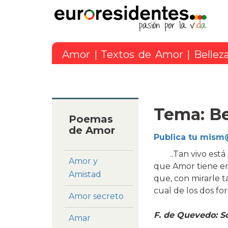
Amor
|
Textos de Amor
| Bellez
Tema: Be
Poemas
de Amor
Publica tu mism@
..Tan vivo está
Amor y
que Amor tiene e
Amistad
que, con mirarle 
cual de los dos fo
Amor secreto
F. de Quevedo: S
Amar