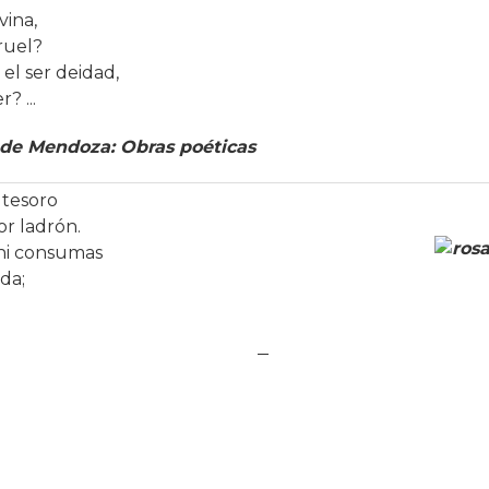
vina,
cruel?
el ser deidad,
? ...
de Mendoza: Obras poéticas
 tesoro
r ladrón.
ni consumas
da;