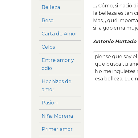
...¿Cómo, si nació di
Belleza
la belleza es tan 
Mas, ¿qué importa 
Beso
si la gobierna mujer
Carta de Amor
Antonio Hurtado 
Celos
piense que soy el
Entre amor y
que busca tu amo
odio
No me inquietes 
esa belleza, Lucin
Hechizos de
amor
Pasion
Niña Morena
Primer amor