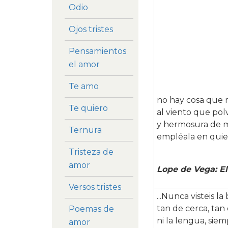
Odio
Ojos tristes
Pensamientos
el amor
Te amo
no hay cosa que 
Te quiero
al viento que po
y hermosura de m
Ternura
empléala en quien 
Tristeza de
amor
Lope de Vega: El
Versos tristes
...Nunca visteis la
tan de cerca, tan
Poemas de
ni la lengua, sie
amor