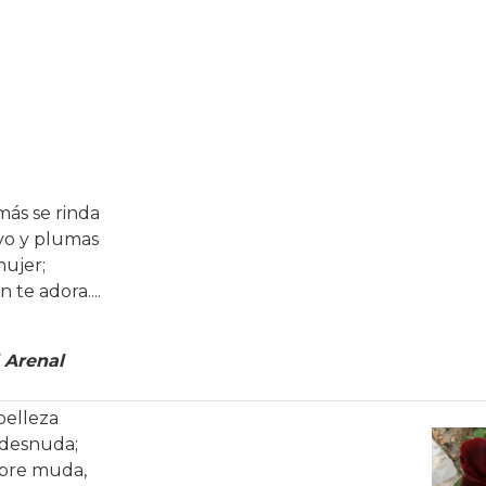
más se rinda
lvo y plumas
ujer;
te adora....
 Arenal
 belleza
 desnuda;
mpre muda,