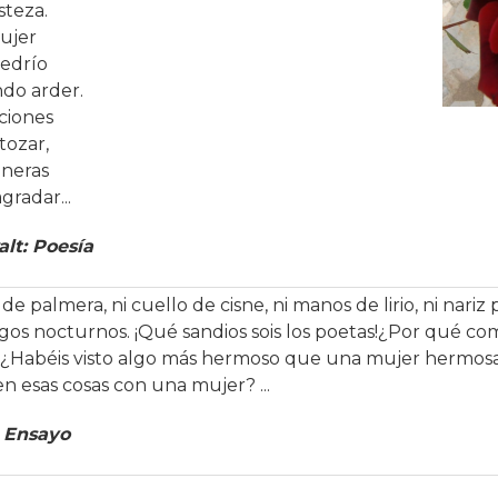
steza.
mujer
edrío
ndo arder.
iciones
tozar,
aneras
gradar...
alt: Poesía
de palmera, ni cuello de cisne, ni manos de lirio, ni nariz p
 lagos nocturnos. ¡Qué sandios sois los poetas!¿Por qué co
? ¿Habéis visto algo más hermoso que una mujer hermos
n esas cosas con una mujer? ...
 Ensayo