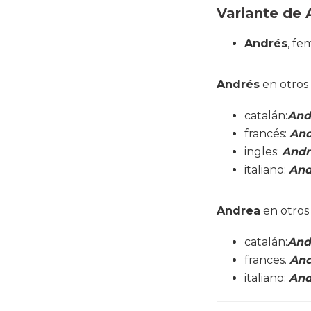
Variante de 
Andrés
, f
Andrés
en otros 
catalán:
And
francés:
And
ingles:
And
italiano:
And
Andrea
en otros 
catalán:
And
frances.
And
italiano:
And