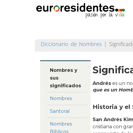
Diccionario de Nombres
|
Signific
Signifi
Nombres y
sus
Andrés
es un no
significados
que es un Hombr
Nombres
Historia y el
Santoral
San Andrés Kim
Nombres
cristiana con gra
Bíblicos