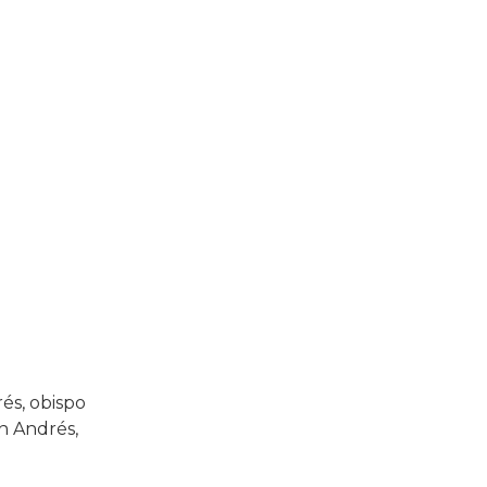
rés, obispo
an Andrés,