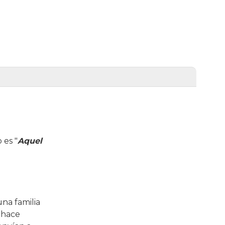
o es "
Aquel
una familia
e hace