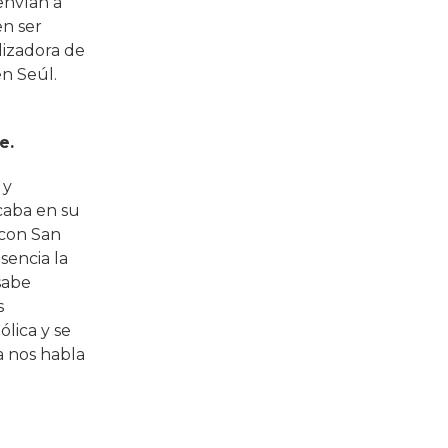
envían a
en ser
lizadora de
en Seúl.
e.
 y
caba en su
 con San
sencia la
sabe
s
ólica y se
da nos habla