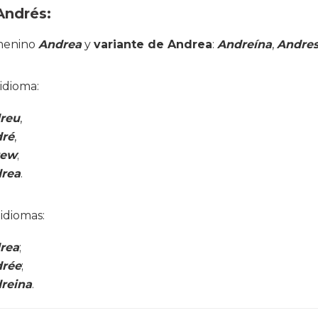
Andrés:
emenino
Andrea
y
variante de Andrea
:
Andreína
,
Andre
idioma:
reu
,
ré
,
rew
;
rea
.
idiomas:
rea
;
rée
;
reina
.