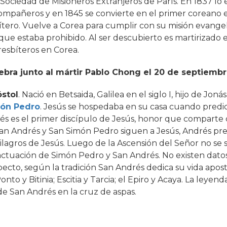
 Sociedad de Misioneros Extranjeros de París. En 1837 lo 
mpañeros y en 1845 se convierte en el primer coreano 
ero. Vuelve a Corea para cumplir con su misión evange
que estaba prohibido. Al ser descubierto es martirizado 
resbíteros en Corea.
ebra junto al mártir Pablo Chong el 20 de septiembr
stol
. Nació en Betsaida, Galilea en el siglo I, hijo de Jonás
ón Pedro
. Jesús se hospedaba en su casa cuando predi
és es el primer discípulo de Jesús, honor que comparte
San Andrés y San Simón Pedro siguen a Jesús, Andrés pre
ilagros de Jesús. Luego de la Ascensión del Señor no se 
ctuación de Simón Pedro y San Andrés. No existen dato
pecto, según la tradición San Andrés dedica su vida apost
nto y Bitinia; Escitia y Tarcia; el Epiro y Acaya. La leyen
 de San Andrés en la cruz de aspas.