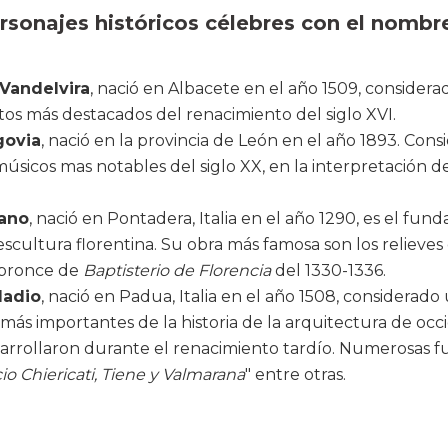
sonajes históricos célebres con el nombr
Vandelvira
, nació en Albacete en el año 1509, consider
tos más destacados del renacimiento del siglo XVI.
govia
, nació en la provincia de León en el año 1893. Con
úsicos mas notables del siglo XX, en la interpretación de
sano
, nació en Pontadera, Italia en el año 1290, es el fund
scultura florentina. Su obra más famosa son los relieves 
 bronce de
Baptisterio de Florencia
del 1330-1336.
ladio
, nació en Padua, Italia en el año 1508, considerado
más importantes de la historia de la arquitectura de occ
sarrollaron durante el renacimiento tardío. Numerosas f
io Chiericati, Tiene y Valmarana
" entre otras.