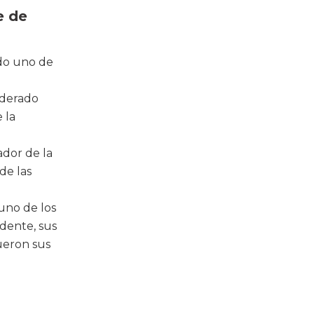
e de
ado uno de
siderado
 la
ador de la
de las
 uno de los
idente, sus
ueron sus