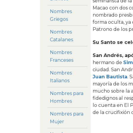
seminarista de la
Macao con dos co
Nombres
nombrado presbít
Griegos
forma oculta, ya 
Patrono de los p
Nombres
Catalanes
Su Santo se cel
Nombres
San Andrés, apó
Franceses
hermano de
Sim
ciudad. San Andr
Nombres
Juan Bautista
. 
Italianos
mayoría de los m
mucho sobre la a
Nombres para
fidedignos al res
Hombres
lo cuenta en El Po
de la crucifixión
Nombres para
Mujer