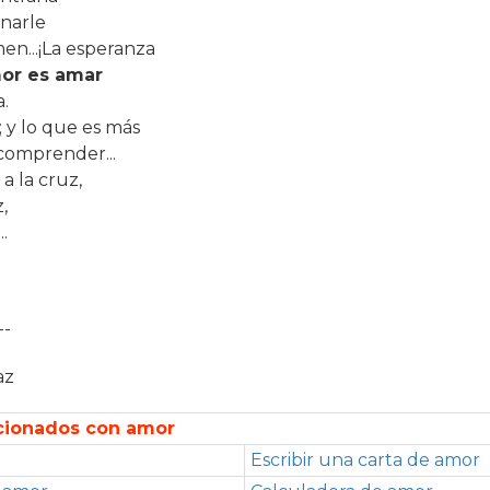
inarle
men...¡La esperanza
or es amar
a.
 y lo que es más
comprender...
a la cruz,
,
..
--
az
acionados con amor
Escribir una carta de amor