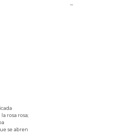
licada
 la rosa rosa;
ba
 que se abren