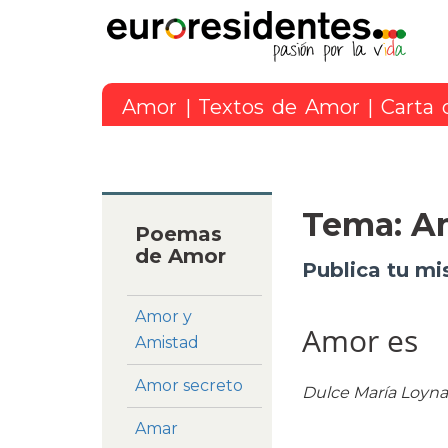
Amor
|
Textos de Amor
| Carta
Tema: A
Poemas
de Amor
Publica tu mi
Amor y
Amor es
Amistad
Amor secreto
Dulce María Loyna
Amar