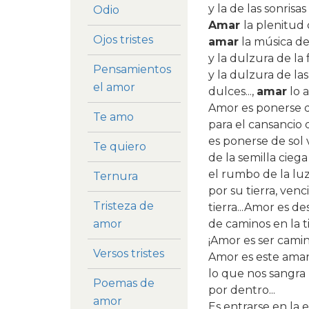
y la de las sonrisas
Odio
Amar
la plenitud 
Ojos tristes
amar
la música de
y la dulzura de la 
Pensamientos
y la dulzura de la
el amor
dulces...,
amar
lo 
Amor es ponerse 
Te amo
para el cansancio 
es ponerse de sol v
Te quiero
de la semilla cieg
el rumbo de la luz
Ternura
por su tierra, ven
Tristeza de
tierra...Amor es 
de caminos en la ti
amor
¡Amor es ser camin
Versos tristes
Amor es este amar
lo que nos sangra
Poemas de
por dentro...
amor
Es entrarse en la 