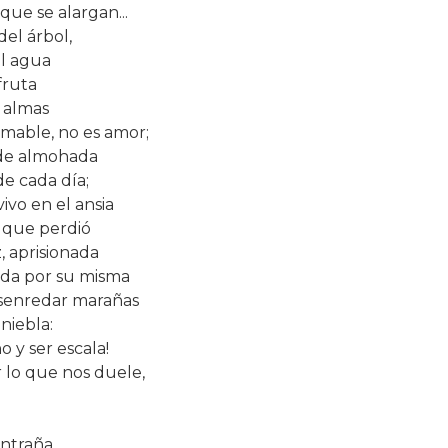
 que se alargan...
del árbol,
l agua
fruta
s almas
amable, no es amor;
de almohada
de cada día;
ivo en el ansia
a que perdió
, aprisionada
cida por su misma
desenredar marañas
niebla:
o y ser escala!
 lo que nos duele,
entraña