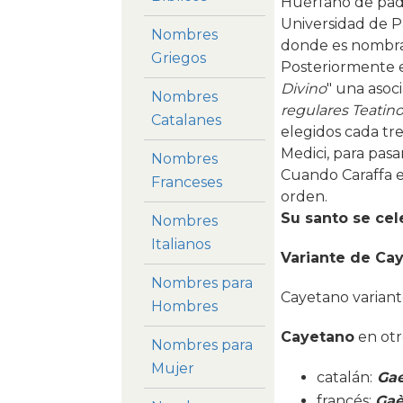
Huérfano de padr
Universidad de P
Nombres
donde es nombrado
Griegos
Posteriormente e
Divino
" una asoc
Nombres
regulares Teatin
Catalanes
elegidos cada tre
Medici, para pasa
Nombres
Cuando Caraffa e
Franceses
orden.
Su santo se cel
Nombres
Italianos
Variante de Ca
Nombres para
Cayetano varian
Hombres
Cayetano
en otr
Nombres para
Mujer
catalán:
Gae
francés:
Gaè