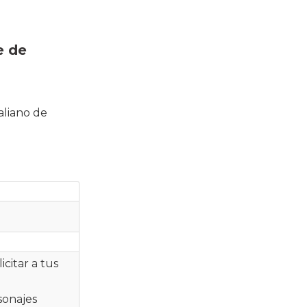
e de
aliano de
icitar a tus
sonajes