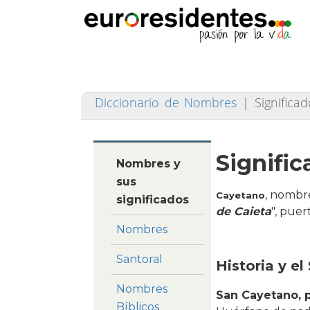
Diccionario de Nombres
|
Signific
Signifi
Nombres y
sus
, nombre
Cayetano
significados
de Caieta
", pue
Nombres
Santoral
Historia y el
Nombres
San Cayetano, 
Bíblicos