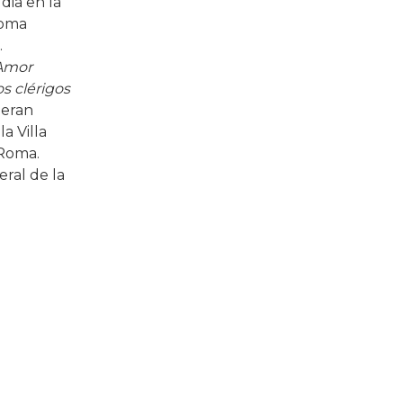
dia en la
Roma
.
 Amor
s clérigos
 eran
a Villa
 Roma.
ral de la