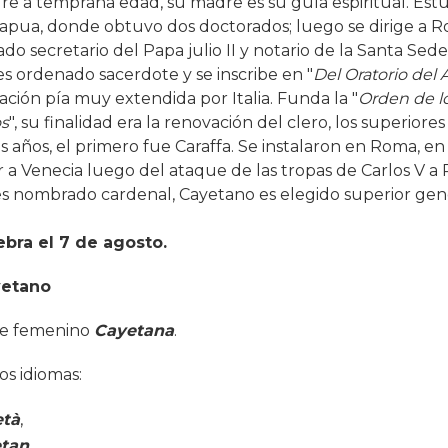
e a temprana edad, su madre es su guía espiritual. Estu
apua, donde obtuvo dos doctorados; luego se dirige a 
 secretario del Papa julio II y notario de la Santa Sede
s ordenado sacerdote y se inscribe en "
Del Oratorio del
iación pía muy extendida por Italia. Funda la "
Orden de lo
os
", su finalidad era la renovación del clero, los superiores
s años, el primero fue Caraffa. Se instalaron en Roma, en l
r a Venecia luego del ataque de las tropas de Carlos V a
s nombrado cardenal, Cayetano es elegido superior gene
ebra el 7 de agosto.
yetano
te femenino
Cayetana
.
os idiomas:
tà
,
tan
,