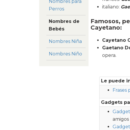
Nombres para
italiano:
Gae
Perros
Famosos, per
Nombres de
Cayetano:
Bebés
Cayetano 
Nombres Niña
Gaetano Do
Nombres Niño
opera.
Le puede i
Frases 
Gadgets pa
Gadget 
amigos
Gadget