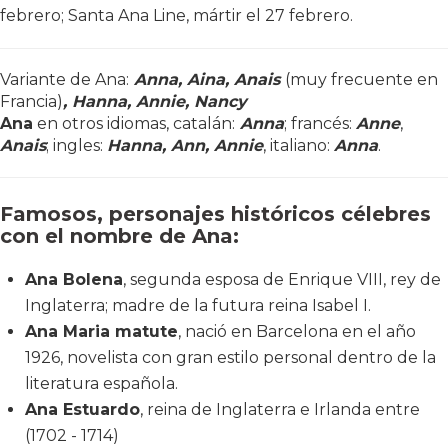
febrero; Santa Ana Line, mártir el 27 febrero.
Variante de Ana:
Anna, Aina, Anais
(muy frecuente en
Francia)
, Hanna, Annie, Nancy
Ana
en otros idiomas, catalán:
Anna
; francés:
Anne
,
Anais
; ingles:
Hanna, Ann, Annie
, italiano:
Anna
.
Famosos, personajes históricos célebres
con el nombre de Ana:
Ana Bolena
, segunda esposa de Enrique VIII, rey de
Inglaterra; madre de la futura reina Isabel I.
Ana Maria matute
, nació en Barcelona en el año
1926, novelista con gran estilo personal dentro de la
literatura española.
Ana Estuardo
, reina de Inglaterra e Irlanda entre
(1702 - 1714)