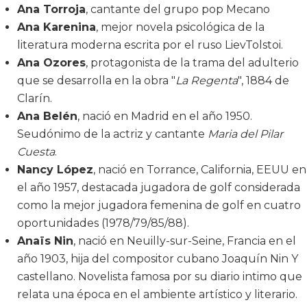
Ana Torroja
, cantante del grupo pop Mecano
Ana Karenina
, mejor novela psicológica de la
literatura moderna escrita por el ruso LievTolstoi.
Ana Ozores
, protagonista de la trama del adulterio
que se desarrolla en la obra "
La Regenta
", 1884 de
Clarín.
Ana Belén
, nació en Madrid en el año 1950.
Seudónimo de la actriz y cantante
Maria del Pilar
Cuesta
.
Nancy López
, nació en Torrance, California, EEUU en
el año 1957, destacada jugadora de golf considerada
como la mejor jugadora femenina de golf en cuatro
oportunidades (1978/79/85/88).
Anaïs Nin
, nació en Neuilly-sur-Seine, Francia en el
año 1903, hija del compositor cubano Joaquín Nin Y
castellano. Novelista famosa por su diario intimo que
relata una época en el ambiente artístico y literario.