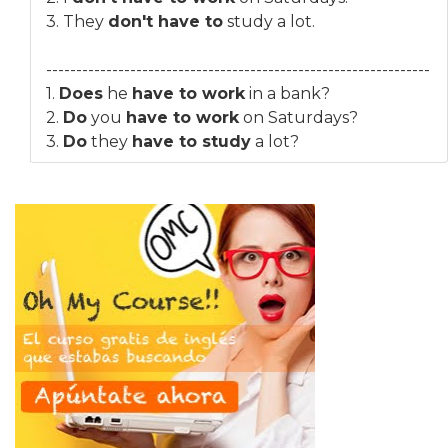
3. They
don't have to
study a lot.
----------------------------------------------------------------
1.
Does
he
have to work
in a bank?
2.
Do
you
have to work
on Saturdays?
3.
Do
they
have to study
a lot?