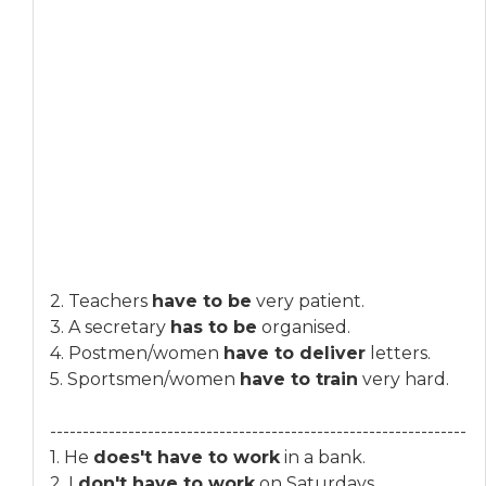
2. Teachers
have to be
very patient.
3. A secretary
has to be
organised.
4. Postmen/women
have to deliver
letters.
5. Sportsmen/women
have to train
very hard.
----------------------------------------------------------------
1. He
does't have to work
in a bank.
2. I
don't have to work
on Saturdays.