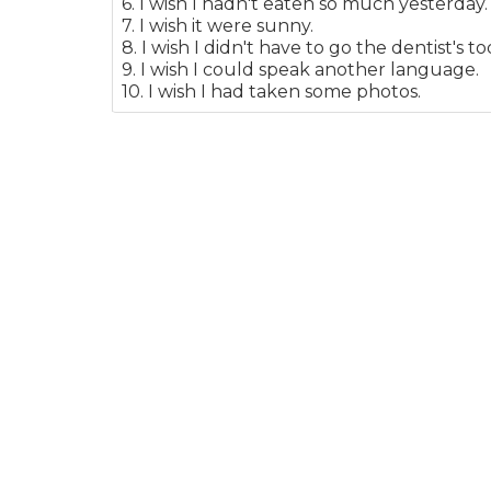
6. I wish I hadn't eaten so much yesterday.
7. I wish it were sunny.
8. I wish I didn't have to go the dentist's to
9. I wish I could speak another language.
10. I wish I had taken some photos.