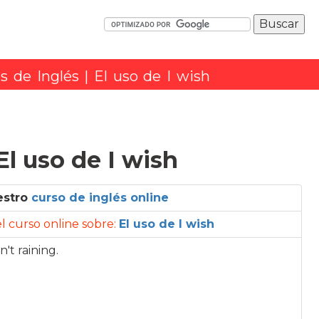
os de Inglés
|
El uso de I wish
El uso de I wish
estro
curso de inglés online
 el curso online sobre:
El uso de I wish
n't raining.