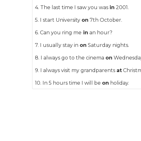
4. The last time I saw you was
in
2001.
5. I start University
on
7th October.
6. Can you ring me
in
an hour?
7. I usually stay in
on
Saturday nights.
8. I always go to the cinema
on
Wednesday
9. I always visit my grandparents
at
Christm
10. In 5 hours time I will be
on
holiday.