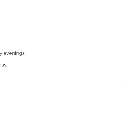
 evenings.
as.