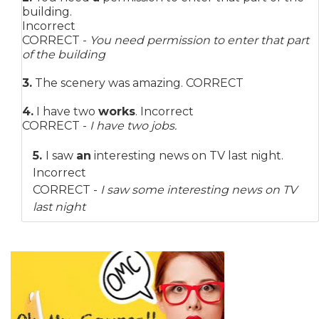
building.
Incorrect
CORRECT -
You need permission to enter that part
of the building
3.
The scenery was amazing. CORRECT
4.
I have two
works
. Incorrect
CORRECT -
I have two jobs.
5.
I saw
an
interesting news on TV last night.
Incorrect
CORRECT -
I saw some interesting news on TV
last night