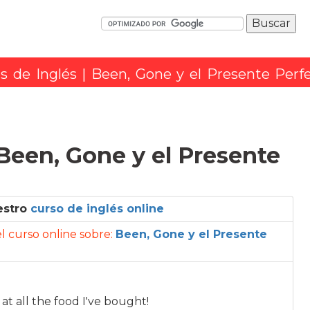
os de Inglés
| Been, Gone y el Presente Perf
 Been, Gone y el Presente
estro
curso de inglés online
 el curso online sobre:
Been, Gone y el Presente
t all the food I've bought!