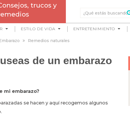
Consejos, trucos y
remedios
R
ESTILO DE VIDA
ENTRETENIMIENTO
Embarazo
Remedios naturales
auseas de un embarazo
te mi embarazo?
arazadas se hacen y aquí recogemos algunos
o.