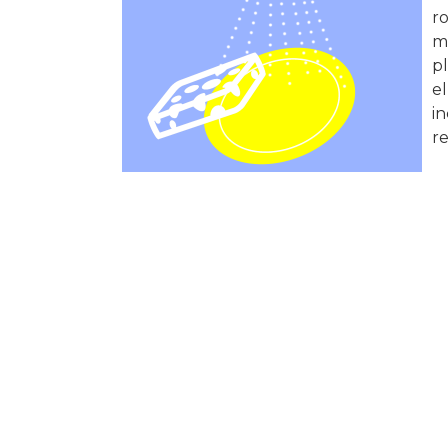
ro
má
pl
e
i
re