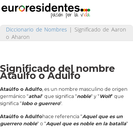
Diccionario de Nombres
|
Significado de Aaron
o Aharon
Significado del nombre
Ataúlfo o Adulfo
Ataúlfo o Adulfo
, es un nombre masculino de origen
germánico "
athal
" que significa "
noble
" y "
Wolf
" que
significa "
lobo o guerrero
".
Ataúlfo o Adulfo
hace referencia "
Aquel que es un
guerrero noble
" o "
Aquel que es noble en la batalla
"