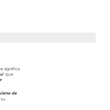
e significa
zu
" que
e
viene de
 su