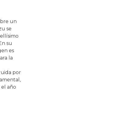
obre un
zu se
ellísimo
En su
rgen es
ara la
ruida por
damental,
 el año