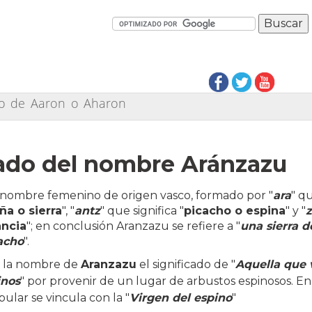
ado de Aaron o Aharon
cado del nombre Aránzazu
n nombre femenino de origen vasco, formado por "
ara
" qu
a o sierra
", "
antz
" que significa "
picacho o espina
" y "
ncia
"; en conclusión Aranzazu se refiere a "
una sierra d
acho
".
a la nombre de
Aranzazu
el significado de "
Aquella que 
inos
" por provenir de un lugar de arbustos espinosos. En
ular se vincula con la "
Virgen del espino
"