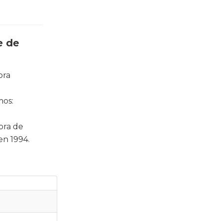
e de
ora
mos:
ora de
en 1994.