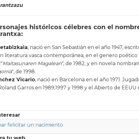
rantzazu
.
sonajes históricos célebres con el nombr
rantxa:
retabizkaia
, nació en San Sebastián en el año 1947, escrit
n literatura vasca contemporánea, en el genero poético
"
Maitasunaren Magalean
", de 1982; y en novela nombra
orria
", de 1998.
nchez Vicario
, nació en Barcelona en el año 1971. Jugad
 Roland Garros en 1989,1997 y 1998 y el Abierto de EEUU 
nteresar
par felicitar un nacimiento
ra tu web