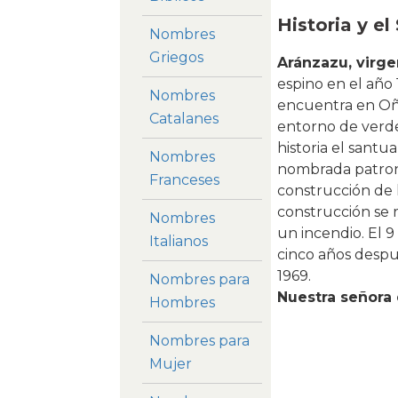
Historia y el
Nombres
Griegos
Aránzazu, virge
espino en el año
Nombres
encuentra en Oña
Catalanes
entorno de verde
historia el santua
Nombres
nombrada patrona
Franceses
construcción de l
construcción se r
Nombres
un incendio. El 
Italianos
cinco años despué
1969.
Nombres para
Nuestra señora 
Hombres
Nombres para
Mujer