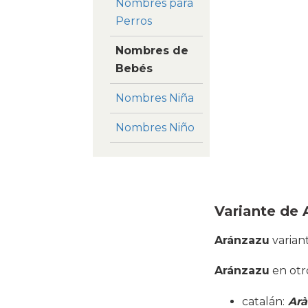
Nombres para
Perros
Nombres de
Bebés
Nombres Niña
Nombres Niño
Variante de 
Aránzazu
varian
Aránzazu
en otro
catalán:
Arà