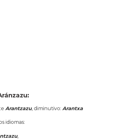
Aránzazu:
te
Arantzazu
, diminutivo:
Arantxa
s idiomas:
ntzazu
,