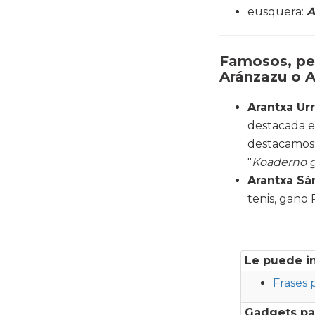
eusquera:
A
Famosos, per
Aránzazu o A
Arantxa Ur
destacada e
destacamos:
"
Koaderno g
Arantxa Sá
tenis, gano
Le puede i
Frases 
Gadgets pa