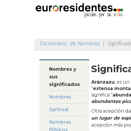
Diccionario de Nombres
|
Signific
Signifi
Nombres y
sus
Aránzazu
, es u
significados
"
extensa montañ
significa "
abunda
Nombres
abundantes pic
Santoral
Otra acepción d
un lugar de esp
Nombres
acepción más pop
Bíblicos