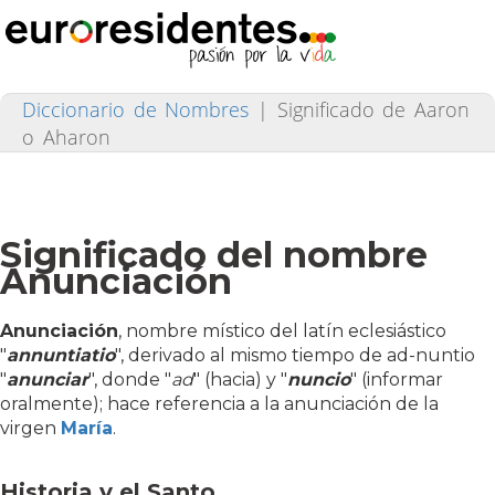
Diccionario de Nombres
|
Significado de Aaron
o Aharon
Significado del nombre
Anunciación
Anunciación
, nombre místico del latín eclesiástico
"
annuntiatio
", derivado al mismo tiempo de ad-nuntio
"
anunciar
", donde "
ad
" (hacia) y "
nuncio
" (informar
oralmente); hace referencia a la anunciación de la
virgen
María
.
Historia y el Santo