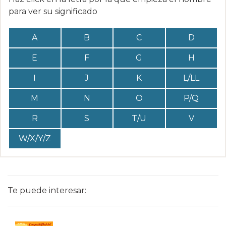
para ver su significado
A
B
C
D
E
F
G
H
I
J
K
L/LL
M
N
O
P/Q
R
S
T/U
V
W/X/Y/Z
Te puede interesar: