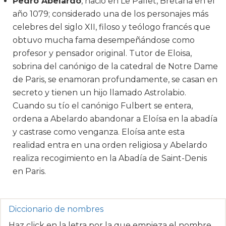
Pedro Abelardo
, nació en Le Pallet, Bretaña en el
año 1079; considerado una de los personajes más
celebres del siglo XII, filoso y teólogo francés que
obtuvo mucha fama desempeñándose como
profesor y pensador original. Tutor de Eloisa,
sobrina del canónigo de la catedral de Notre Dame
de Paris, se enamoran profundamente, se casan en
secreto y tienen un hijo llamado Astrolabio.
Cuando su tío el canónigo Fulbert se entera,
ordena a Abelardo abandonar a Eloísa en la abadía
y castrase como venganza. Eloísa ante esta
realidad entra en una orden religiosa y Abelardo
realiza recogimiento en la Abadía de Saint-Denis
en Paris.
Diccionario de nombres
Haz click en la letra por la que empieza el nombre