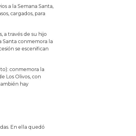
vios a la Semana Santa,
sos, cargados, para
, a través de su hijo
ana Santa conmemora la
cesión se escenifican
to): conmemora la
e Los Olivos, con
 también hay
udas. En ella quedó