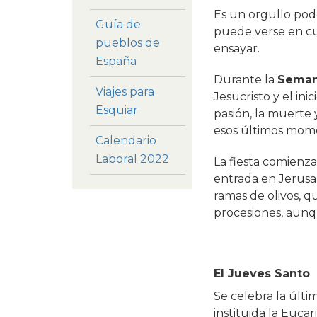
Es un orgullo pode
Guía de
puede verse en cua
pueblos de
ensayar.
España
Durante la
Seman
Viajes para
Jesucristo y el in
Esquiar
pasión, la muerte 
esos últimos mome
Calendario
Laboral 2022
La fiesta comienza
entrada en Jerusal
ramas de olivos, q
procesiones, aunq
El Jueves Santo
Se celebra la últi
instituida la Eucari