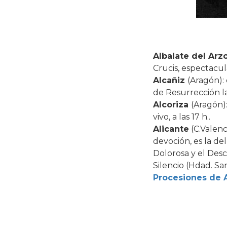
Albalate del Arz
Crucis, espectacul
Alcañiz
(Aragón): 
de Resurrección la
Alcoriza
(Aragón):
vivo, a las 17 h..
Alicante
(C.Valenc
devoción, es la del
Dolorosa y el Des
Silencio (Hdad. Sa
Procesiones de 