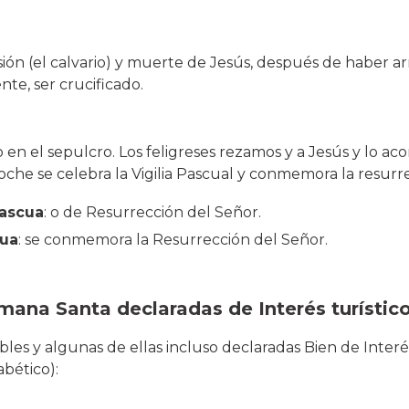
ón (el calvario) y muerte de Jesús, después de haber arr
ente, ser crucificado.
 en el sepulcro. Los feligreses rezamos y a Jesús y lo 
oche se celebra la Vigilia Pascual y conmemora la resurr
ascua
: o de Resurrección del Señor.
cua
: se conmemora la Resurrección del Señor.
mana Santa declaradas de Interés turístic
ables y algunas de ellas incluso declaradas Bien de Interé
abético):