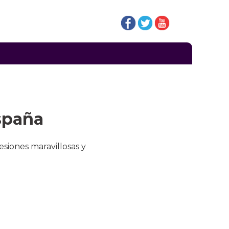
spaña
siones maravillosas y